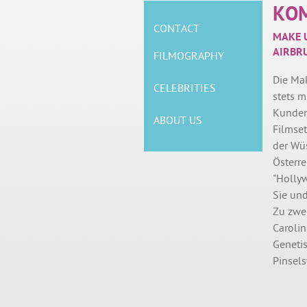
KO
CONTACT
MAKE U
AIRBR
FILMOGRAPHY
Die Mak
CELEBRITIES
stets m
Kunden
ABOUT US
Filmset
der Wü
Österre
"Holly
Sie und
Zu zwe
Carolin
Genetis
Pinsels