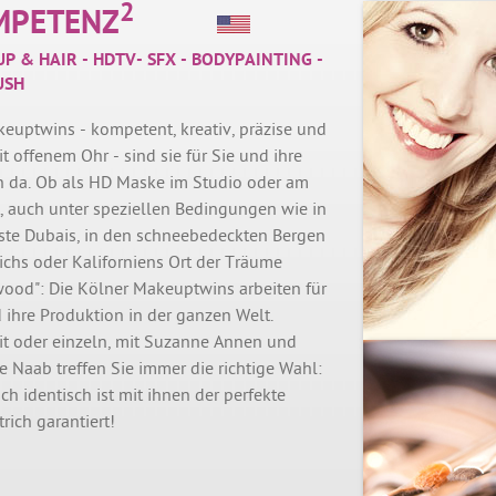
2
MPETENZ
P & HAIR - HDTV- SFX - BODYPAINTING -
USH
euptwins - kompetent, kreativ, präzise und
it offenem Ohr - sind sie für Sie und ihre
 da. Ob als HD Maske im Studio oder am
, auch unter speziellen Bedingungen wie in
ste Dubais, in den schneebedeckten Bergen
ichs oder Kaliforniens Ort der Träume
wood": Die Kölner Makeuptwins arbeiten für
 ihre Produktion in der ganzen Welt.
it oder einzeln, mit Suzanne Annen und
e Naab treffen Sie immer die richtige Wahl:
ch identisch ist mit ihnen der perfekte
trich garantiert!